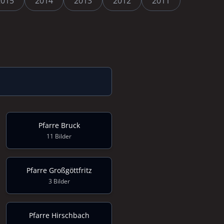
2015
2014
2013
2012
2011
Pfarre Bruck
11 Bilder
Pfarre Großgöttfritz
3 Bilder
Pfarre Hirschbach