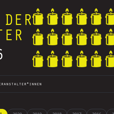
 DER
TER
6
eranstalter*innen