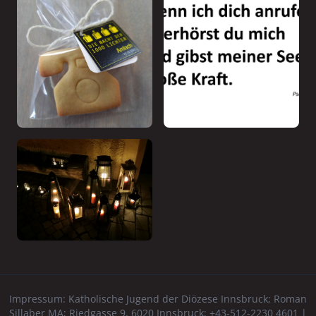
Impressum:
Katholische Jugend der Diözese Innsbruck
; Roman
Sillaber MA; Riedgasse 9, 6020 Innsbruck; +43-512-2230 4601 |