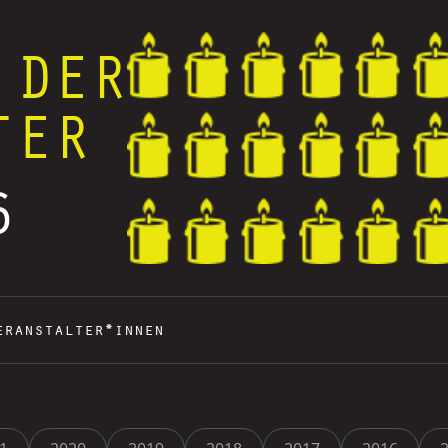
 DER
TER
6
eranstalter*innen