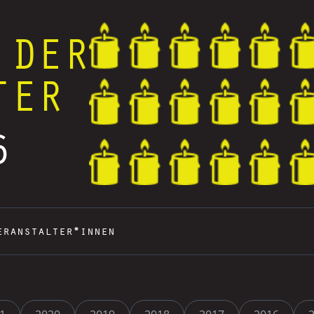
 DER
TER
6
eranstalter*innen