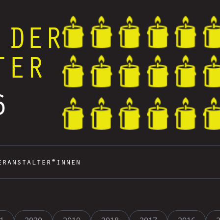
 DER
TER
6
eranstalter*innen