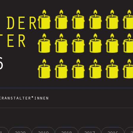
 DER
TER
6
eranstalter*innen