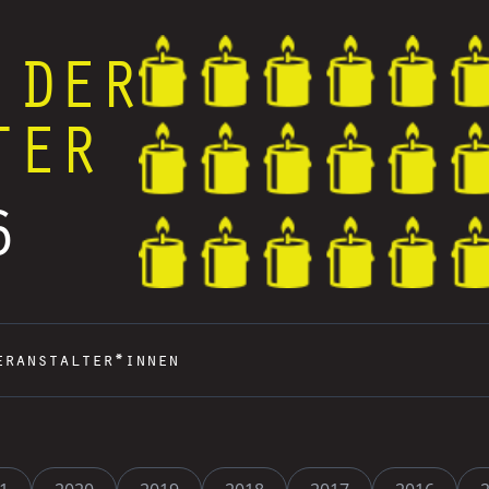
 DER
TER
6
eranstalter*innen