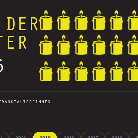
 DER
TER
6
eranstalter*innen