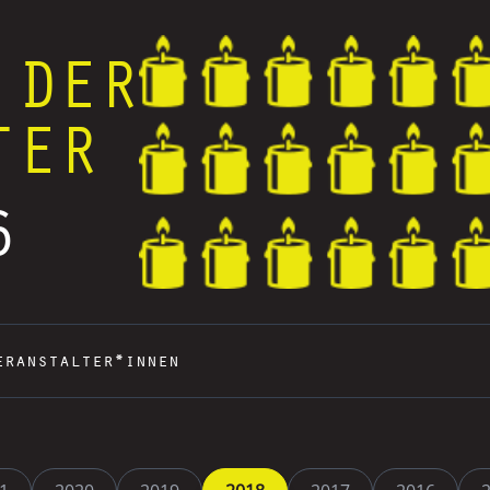
 DER
TER
6
eranstalter*innen