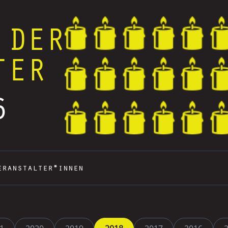
 DER
TER
6
eranstalter*innen