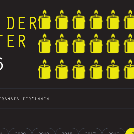
 DER
TER
6
eranstalter*innen