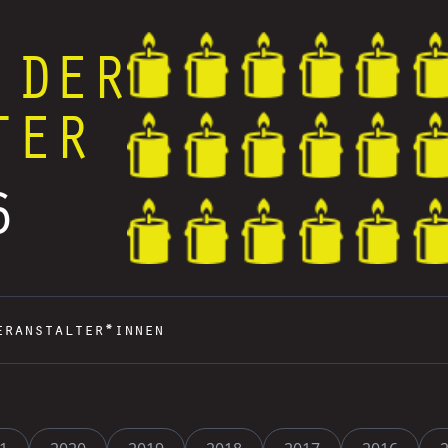
 DER
TER
6
eranstalter*innen