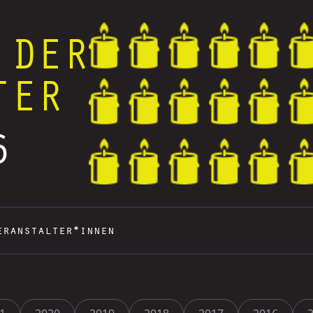
 DER
TER
6
eranstalter*innen