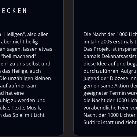
DECKEN
"Heiligen", also aller
Die Nacht der 1000 Lich
aber nicht heilig
im Jahr 2005 erstmals 
an sagen, lassen etwas
Das Projekt ist inspirie
o "heil machend"
damals Dekanatsassiste
mehr zu uns selbst und
diese Idee auf und bega
 das Heilige, auch
durchzuführen. Aufgrun
Die unzähligen kleinen
Jugend der Diözese Inn
auf aufmerksam
gemeinsame Aktion der
nd hat eine
geeigneter Termin wurd
 ruhig zu werden und
die Nacht der 1000 Lich
ulse, Texte, Musik,
vorabendliche Feier von 
das Spiel mit Licht
Nacht der 1000 Lichter
Südtirol statt und zie