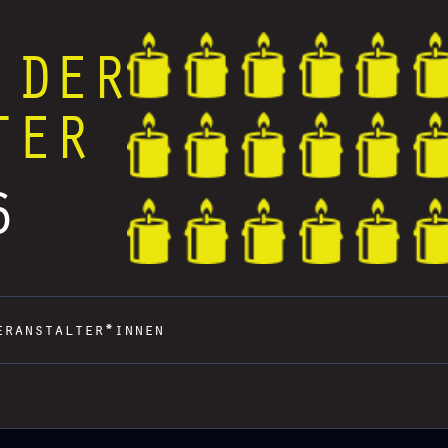
 DER
TER
6
eranstalter*innen