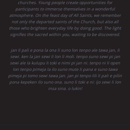
churches. Young people create opportunities for
participants to immerse themselves in a wonderful
atmosphere. On the feast day of All Saints, we remember
not only the departed saints of the Church, but also all
those who brighten everyday life by doing good. The light
signifies the sacred within you, waiting to be discovered.
jan li pali e pona la ona li suno lon tenpo ale tawa jan, li
sewi. ken la jan sewi li lon li moli. tenpo suno sewi pi jan
sewi ale la kulupu li toki e nimi pi jan ni. tenpo ni li open
lon tenpo pimeja la ilo suno mute li pana e suno tawa
pimeja pi tomo sewi tawa jan. jan pi tenpo lili li pali e pilin
pona kepeken ilo suno ona. suno li toki e ni: ijo sewi li lon
insa sina. o lukin!