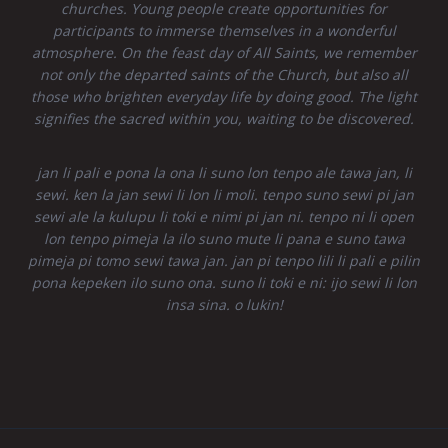
churches. Young people create opportunities for
participants to immerse themselves in a wonderful
atmosphere. On the feast day of All Saints, we remember
not only the departed saints of the Church, but also all
those who brighten everyday life by doing good. The light
signifies the sacred within you, waiting to be discovered.
jan li pali e pona la ona li suno lon tenpo ale tawa jan, li
sewi. ken la jan sewi li lon li moli. tenpo suno sewi pi jan
sewi ale la kulupu li toki e nimi pi jan ni. tenpo ni li open
lon tenpo pimeja la ilo suno mute li pana e suno tawa
pimeja pi tomo sewi tawa jan. jan pi tenpo lili li pali e pilin
pona kepeken ilo suno ona. suno li toki e ni: ijo sewi li lon
insa sina. o lukin!