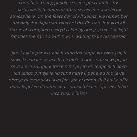
churches. Young people create opportunities for
participants to immerse themselves in a wonderful
atmosphere. On the feast day of All Saints, we remember
not only the departed saints of the Church, but also all
those who brighten everyday life by doing good. The light
signifies the sacred within you, waiting to be discovered.
jan li pali e pona la ona li suno lon tenpo ale tawa jan, li
sewi. ken la jan sewi li lon li moli. tenpo suno sewi pi jan
sewi ale la kulupu li toki e nimi pi jan ni. tenpo ni li open
lon tenpo pimeja la ilo suno mute li pana e suno tawa
pimeja pi tomo sewi tawa jan. jan pi tenpo lili li pali e pilin
pona kepeken ilo suno ona. suno li toki e ni: ijo sewi li lon
insa sina. o lukin!