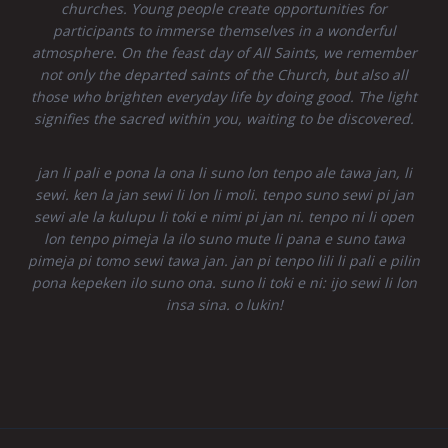
churches. Young people create opportunities for
participants to immerse themselves in a wonderful
atmosphere. On the feast day of All Saints, we remember
not only the departed saints of the Church, but also all
those who brighten everyday life by doing good. The light
signifies the sacred within you, waiting to be discovered.
jan li pali e pona la ona li suno lon tenpo ale tawa jan, li
sewi. ken la jan sewi li lon li moli. tenpo suno sewi pi jan
sewi ale la kulupu li toki e nimi pi jan ni. tenpo ni li open
lon tenpo pimeja la ilo suno mute li pana e suno tawa
pimeja pi tomo sewi tawa jan. jan pi tenpo lili li pali e pilin
pona kepeken ilo suno ona. suno li toki e ni: ijo sewi li lon
insa sina. o lukin!