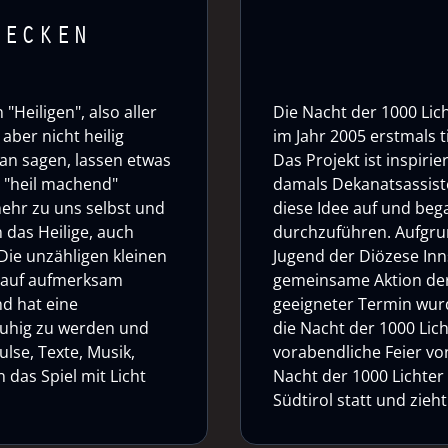
DECKEN
"Heiligen", also aller
Die Nacht der 1000 Lich
aber nicht heilig
im Jahr 2005 erstmals 
an sagen, lassen etwas
Das Projekt ist inspirie
o "heil machend"
damals Dekanatsassiste
mehr zu uns selbst und
diese Idee auf und bega
 das Heilige, auch
durchzuführen. Aufgrun
Die unzähligen kleinen
Jugend der Diözese Inn
auf aufmerksam
gemeinsame Aktion der
nd hat eine
geeigneter Termin wurd
 ruhig zu werden und
die Nacht der 1000 Lich
ulse, Texte, Musik,
vorabendliche Feier von 
das Spiel mit Licht
Nacht der 1000 Lichter
Südtirol statt und zie