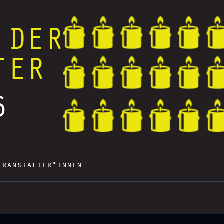
 DER
TER
6
eranstalter*innen