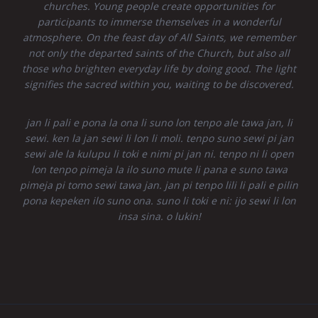
churches. Young people create opportunities for
participants to immerse themselves in a wonderful
atmosphere. On the feast day of All Saints, we remember
not only the departed saints of the Church, but also all
those who brighten everyday life by doing good. The light
signifies the sacred within you, waiting to be discovered.
jan li pali e pona la ona li suno lon tenpo ale tawa jan, li
sewi. ken la jan sewi li lon li moli. tenpo suno sewi pi jan
sewi ale la kulupu li toki e nimi pi jan ni. tenpo ni li open
lon tenpo pimeja la ilo suno mute li pana e suno tawa
pimeja pi tomo sewi tawa jan. jan pi tenpo lili li pali e pilin
pona kepeken ilo suno ona. suno li toki e ni: ijo sewi li lon
insa sina. o lukin!