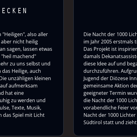
DECKEN
"Heiligen", also aller
Die Nacht der 1000 Lich
aber nicht heilig
im Jahr 2005 erstmals 
an sagen, lassen etwas
Das Projekt ist inspirie
o "heil machend"
damals Dekanatsassiste
mehr zu uns selbst und
diese Idee auf und bega
 das Heilige, auch
durchzuführen. Aufgrun
Die unzähligen kleinen
Jugend der Diözese Inn
auf aufmerksam
gemeinsame Aktion der
nd hat eine
geeigneter Termin wurd
 ruhig zu werden und
die Nacht der 1000 Lich
ulse, Texte, Musik,
vorabendliche Feier von 
das Spiel mit Licht
Nacht der 1000 Lichter
Südtirol statt und zie