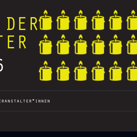
 DER
TER
6
eranstalter*innen