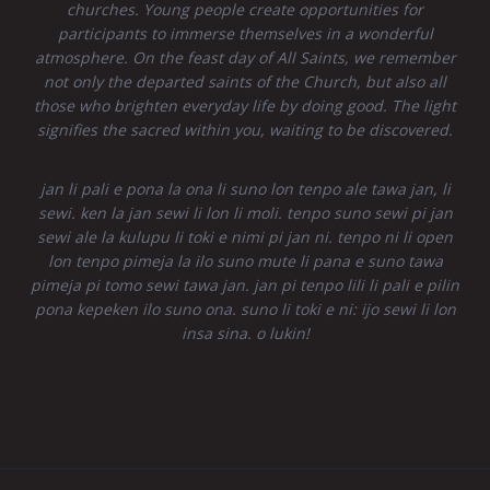
churches. Young people create opportunities for
participants to immerse themselves in a wonderful
atmosphere. On the feast day of All Saints, we remember
not only the departed saints of the Church, but also all
those who brighten everyday life by doing good. The light
signifies the sacred within you, waiting to be discovered.
jan li pali e pona la ona li suno lon tenpo ale tawa jan, li
sewi. ken la jan sewi li lon li moli. tenpo suno sewi pi jan
sewi ale la kulupu li toki e nimi pi jan ni. tenpo ni li open
lon tenpo pimeja la ilo suno mute li pana e suno tawa
pimeja pi tomo sewi tawa jan. jan pi tenpo lili li pali e pilin
pona kepeken ilo suno ona. suno li toki e ni: ijo sewi li lon
insa sina. o lukin!