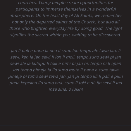
churches. Young people create opportunities for
participants to immerse themselves in a wonderful
atmosphere. On the feast day of All Saints, we remember
not only the departed saints of the Church, but also all
those who brighten everyday life by doing good. The light
signifies the sacred within you, waiting to be discovered.
jan li pali e pona la ona li suno lon tenpo ale tawa jan, li
sewi. ken la jan sewi li lon li moli. tenpo suno sewi pi jan
sewi ale la kulupu li toki e nimi pi jan ni. tenpo ni li open
lon tenpo pimeja la ilo suno mute li pana e suno tawa
pimeja pi tomo sewi tawa jan. jan pi tenpo lili li pali e pilin
pona kepeken ilo suno ona. suno li toki e ni: ijo sewi li lon
insa sina. o lukin!