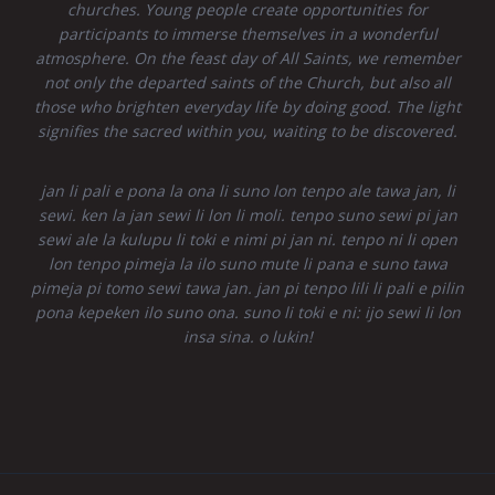
churches. Young people create opportunities for
participants to immerse themselves in a wonderful
atmosphere. On the feast day of All Saints, we remember
not only the departed saints of the Church, but also all
those who brighten everyday life by doing good. The light
signifies the sacred within you, waiting to be discovered.
jan li pali e pona la ona li suno lon tenpo ale tawa jan, li
sewi. ken la jan sewi li lon li moli. tenpo suno sewi pi jan
sewi ale la kulupu li toki e nimi pi jan ni. tenpo ni li open
lon tenpo pimeja la ilo suno mute li pana e suno tawa
pimeja pi tomo sewi tawa jan. jan pi tenpo lili li pali e pilin
pona kepeken ilo suno ona. suno li toki e ni: ijo sewi li lon
insa sina. o lukin!