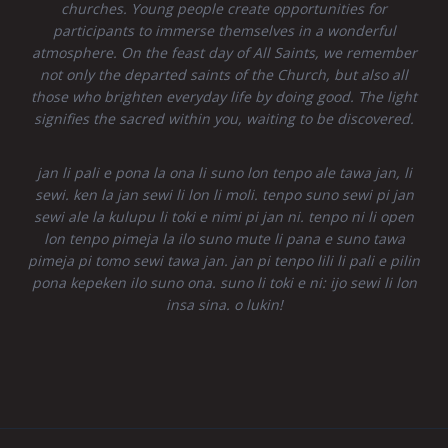
churches. Young people create opportunities for
participants to immerse themselves in a wonderful
atmosphere. On the feast day of All Saints, we remember
not only the departed saints of the Church, but also all
those who brighten everyday life by doing good. The light
signifies the sacred within you, waiting to be discovered.
jan li pali e pona la ona li suno lon tenpo ale tawa jan, li
sewi. ken la jan sewi li lon li moli. tenpo suno sewi pi jan
sewi ale la kulupu li toki e nimi pi jan ni. tenpo ni li open
lon tenpo pimeja la ilo suno mute li pana e suno tawa
pimeja pi tomo sewi tawa jan. jan pi tenpo lili li pali e pilin
pona kepeken ilo suno ona. suno li toki e ni: ijo sewi li lon
insa sina. o lukin!