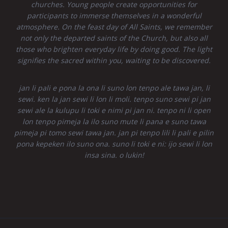
churches. Young people create opportunities for
participants to immerse themselves in a wonderful
atmosphere. On the feast day of All Saints, we remember
not only the departed saints of the Church, but also all
those who brighten everyday life by doing good. The light
signifies the sacred within you, waiting to be discovered.
jan li pali e pona la ona li suno lon tenpo ale tawa jan, li
sewi. ken la jan sewi li lon li moli. tenpo suno sewi pi jan
sewi ale la kulupu li toki e nimi pi jan ni. tenpo ni li open
lon tenpo pimeja la ilo suno mute li pana e suno tawa
pimeja pi tomo sewi tawa jan. jan pi tenpo lili li pali e pilin
pona kepeken ilo suno ona. suno li toki e ni: ijo sewi li lon
insa sina. o lukin!