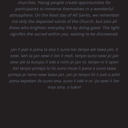
churches. Young people create opportunities for
participants to immerse themselves in a wonderful
atmosphere. On the feast day of All Saints, we remember
not only the departed saints of the Church, but also all
those who brighten everyday life by doing good. The light
signifies the sacred within you, waiting to be discovered.
jan li pali e pona la ona li suno lon tenpo ale tawa jan, li
sewi. ken la jan sewi li lon li moli. tenpo suno sewi pi jan
sewi ale la kulupu li toki e nimi pi jan ni. tenpo ni li open
lon tenpo pimeja la ilo suno mute li pana e suno tawa
pimeja pi tomo sewi tawa jan. jan pi tenpo lili li pali e pilin
pona kepeken ilo suno ona. suno li toki e ni: ijo sewi li lon
insa sina. o lukin!