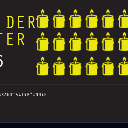
 DER
TER
6
eranstalter*innen