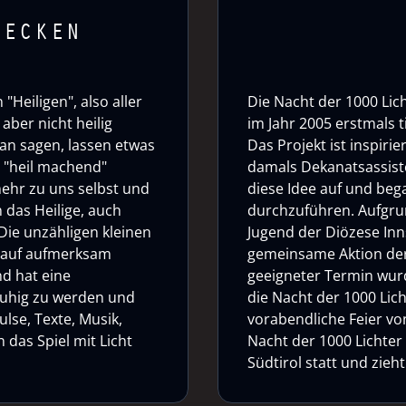
DECKEN
"Heiligen", also aller
Die Nacht der 1000 Lich
aber nicht heilig
im Jahr 2005 erstmals 
an sagen, lassen etwas
Das Projekt ist inspirie
o "heil machend"
damals Dekanatsassiste
mehr zu uns selbst und
diese Idee auf und bega
 das Heilige, auch
durchzuführen. Aufgrun
Die unzähligen kleinen
Jugend der Diözese Inn
auf aufmerksam
gemeinsame Aktion der
nd hat eine
geeigneter Termin wurd
 ruhig zu werden und
die Nacht der 1000 Lich
ulse, Texte, Musik,
vorabendliche Feier von 
das Spiel mit Licht
Nacht der 1000 Lichter
Südtirol statt und zie