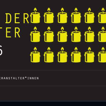
 DER
TER
6
eranstalter*innen