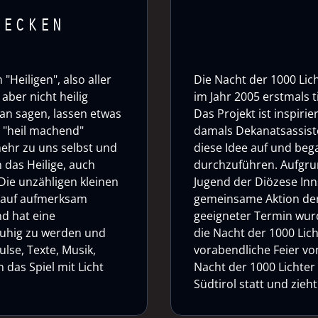
DECKEN
"Heiligen", also aller
Die Nacht der 1000 Lich
aber nicht heilig
im Jahr 2005 erstmals 
an sagen, lassen etwas
Das Projekt ist inspirie
o "heil machend"
damals Dekanatsassiste
mehr zu uns selbst und
diese Idee auf und bega
 das Heilige, auch
durchzuführen. Aufgrun
Die unzähligen kleinen
Jugend der Diözese Inn
auf aufmerksam
gemeinsame Aktion der
nd hat eine
geeigneter Termin wurd
 ruhig zu werden und
die Nacht der 1000 Lich
ulse, Texte, Musik,
vorabendliche Feier von 
das Spiel mit Licht
Nacht der 1000 Lichter
Südtirol statt und zie