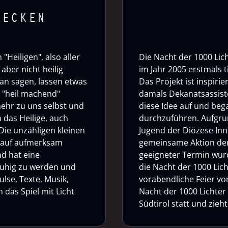
DECKEN
"Heiligen", also aller
Die Nacht der 1000 Lich
aber nicht heilig
im Jahr 2005 erstmals 
an sagen, lassen etwas
Das Projekt ist inspirie
o "heil machend"
damals Dekanatsassiste
mehr zu uns selbst und
diese Idee auf und bega
 das Heilige, auch
durchzuführen. Aufgrun
Die unzähligen kleinen
Jugend der Diözese Inn
auf aufmerksam
gemeinsame Aktion der
nd hat eine
geeigneter Termin wurd
 ruhig zu werden und
die Nacht der 1000 Lich
ulse, Texte, Musik,
vorabendliche Feier von 
das Spiel mit Licht
Nacht der 1000 Lichter
Südtirol statt und zie