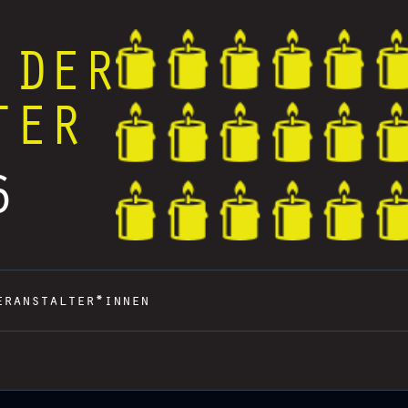
 DER
TER
6
eranstalter*innen