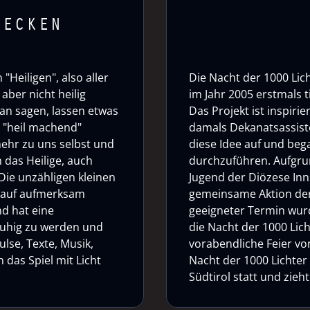
DECKEN
"Heiligen", also aller
Die Nacht der 1000 Lich
aber nicht heilig
im Jahr 2005 erstmals 
an sagen, lassen etwas
Das Projekt ist inspirie
o "heil machend"
damals Dekanatsassiste
mehr zu uns selbst und
diese Idee auf und bega
 das Heilige, auch
durchzuführen. Aufgrun
Die unzähligen kleinen
Jugend der Diözese Inn
auf aufmerksam
gemeinsame Aktion der
nd hat eine
geeigneter Termin wurd
 ruhig zu werden und
die Nacht der 1000 Lich
ulse, Texte, Musik,
vorabendliche Feier von 
das Spiel mit Licht
Nacht der 1000 Lichter
Südtirol statt und zie