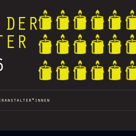
 DER
TER
6
eranstalter*innen