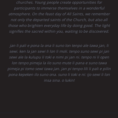
churches. Young people create opportunities for
participants to immerse themselves in a wonderful
atmosphere. On the feast day of All Saints, we remember
not only the departed saints of the Church, but also all
those who brighten everyday life by doing good. The light
signifies the sacred within you, waiting to be discovered.
jan li pali e pona la ona li suno lon tenpo ale tawa jan, li
sewi. ken la jan sewi li lon li moli. tenpo suno sewi pi jan
sewi ale la kulupu li toki e nimi pi jan ni. tenpo ni li open
lon tenpo pimeja la ilo suno mute li pana e suno tawa
pimeja pi tomo sewi tawa jan. jan pi tenpo lili li pali e pilin
pona kepeken ilo suno ona. suno li toki e ni: ijo sewi li lon
insa sina. o lukin!