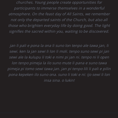
churches. Young people create opportunities for
participants to immerse themselves in a wonderful
atmosphere. On the feast day of All Saints, we remember
not only the departed saints of the Church, but also all
those who brighten everyday life by doing good. The light
signifies the sacred within you, waiting to be discovered.
jan li pali e pona la ona li suno lon tenpo ale tawa jan, li
sewi. ken la jan sewi li lon li moli. tenpo suno sewi pi jan
sewi ale la kulupu li toki e nimi pi jan ni. tenpo ni li open
lon tenpo pimeja la ilo suno mute li pana e suno tawa
pimeja pi tomo sewi tawa jan. jan pi tenpo lili li pali e pilin
pona kepeken ilo suno ona. suno li toki e ni: ijo sewi li lon
insa sina. o lukin!