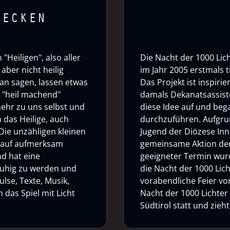
DECKEN
"Heiligen", also aller
Die Nacht der 1000 Lich
aber nicht heilig
im Jahr 2005 erstmals 
an sagen, lassen etwas
Das Projekt ist inspirie
o "heil machend"
damals Dekanatsassiste
mehr zu uns selbst und
diese Idee auf und bega
 das Heilige, auch
durchzuführen. Aufgrun
Die unzähligen kleinen
Jugend der Diözese Inn
auf aufmerksam
gemeinsame Aktion der
nd hat eine
geeigneter Termin wurd
 ruhig zu werden und
die Nacht der 1000 Lich
ulse, Texte, Musik,
vorabendliche Feier von 
das Spiel mit Licht
Nacht der 1000 Lichter
Südtirol statt und zie