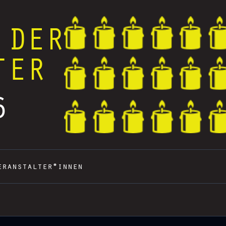
 DER
TER
6
eranstalter*innen