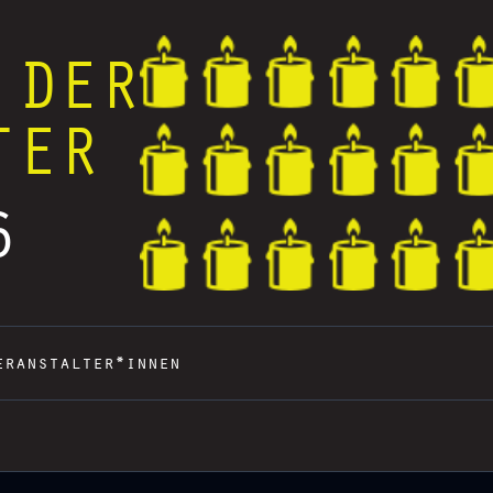
 DER
TER
6
eranstalter*innen