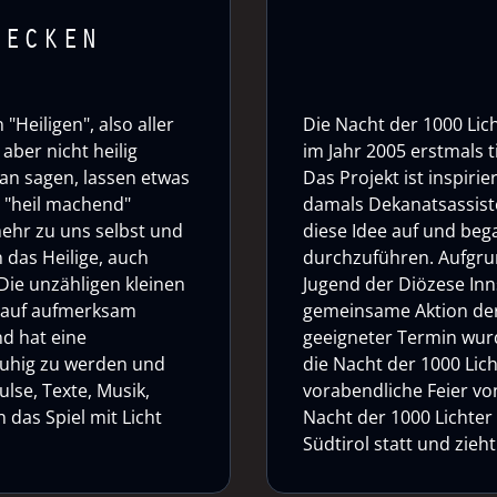
DECKEN
"Heiligen", also aller
Die Nacht der 1000 Lich
aber nicht heilig
im Jahr 2005 erstmals 
an sagen, lassen etwas
Das Projekt ist inspirie
o "heil machend"
damals Dekanatsassiste
mehr zu uns selbst und
diese Idee auf und bega
 das Heilige, auch
durchzuführen. Aufgrun
Die unzähligen kleinen
Jugend der Diözese Inn
auf aufmerksam
gemeinsame Aktion der
nd hat eine
geeigneter Termin wurd
 ruhig zu werden und
die Nacht der 1000 Lich
ulse, Texte, Musik,
vorabendliche Feier von 
das Spiel mit Licht
Nacht der 1000 Lichter
Südtirol statt und zie