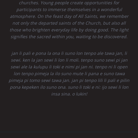
churches. Young people create opportunities for
participants to immerse themselves in a wonderful
atmosphere. On the feast day of All Saints, we remember
not only the departed saints of the Church, but also all
those who brighten everyday life by doing good. The light
signifies the sacred within you, waiting to be discovered.
jan li pali e pona la ona li suno lon tenpo ale tawa jan, li
sewi. ken la jan sewi li lon li moli. tenpo suno sewi pi jan
sewi ale la kulupu li toki e nimi pi jan ni. tenpo ni li open
lon tenpo pimeja la ilo suno mute li pana e suno tawa
pimeja pi tomo sewi tawa jan. jan pi tenpo lili li pali e pilin
pona kepeken ilo suno ona. suno li toki e ni: ijo sewi li lon
insa sina. o lukin!