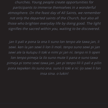
churches. Young people create opportunities for
participants to immerse themselves in a wonderful
atmosphere. On the feast day of All Saints, we remember
not only the departed saints of the Church, but also all
those who brighten everyday life by doing good. The light
signifies the sacred within you, waiting to be discovered.
jan li pali e pona la ona li suno lon tenpo ale tawa jan, li
sewi. ken la jan sewi li lon li moli. tenpo suno sewi pi jan
sewi ale la kulupu li toki e nimi pi jan ni. tenpo ni li open
lon tenpo pimeja la ilo suno mute li pana e suno tawa
pimeja pi tomo sewi tawa jan. jan pi tenpo lili li pali e pilin
pona kepeken ilo suno ona. suno li toki e ni: ijo sewi li lon
insa sina. o lukin!