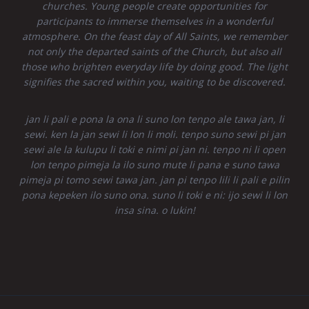
churches. Young people create opportunities for
participants to immerse themselves in a wonderful
atmosphere. On the feast day of All Saints, we remember
not only the departed saints of the Church, but also all
those who brighten everyday life by doing good. The light
signifies the sacred within you, waiting to be discovered.
jan li pali e pona la ona li suno lon tenpo ale tawa jan, li
sewi. ken la jan sewi li lon li moli. tenpo suno sewi pi jan
sewi ale la kulupu li toki e nimi pi jan ni. tenpo ni li open
lon tenpo pimeja la ilo suno mute li pana e suno tawa
pimeja pi tomo sewi tawa jan. jan pi tenpo lili li pali e pilin
pona kepeken ilo suno ona. suno li toki e ni: ijo sewi li lon
insa sina. o lukin!