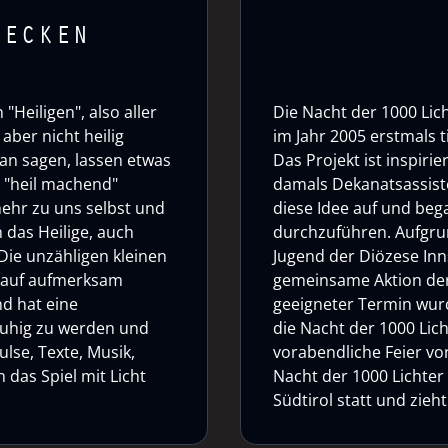
DECKEN
"Heiligen", also aller
Die Nacht der 1000 Lich
aber nicht heilig
im Jahr 2005 erstmals 
an sagen, lassen etwas
Das Projekt ist inspirie
o "heil machend"
damals Dekanatsassiste
mehr zu uns selbst und
diese Idee auf und bega
 das Heilige, auch
durchzuführen. Aufgrun
Die unzähligen kleinen
Jugend der Diözese Inn
auf aufmerksam
gemeinsame Aktion der
nd hat eine
geeigneter Termin wurd
 ruhig zu werden und
die Nacht der 1000 Lich
ulse, Texte, Musik,
vorabendliche Feier von 
das Spiel mit Licht
Nacht der 1000 Lichter
Südtirol statt und zie