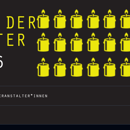
 DER
TER
6
eranstalter*innen