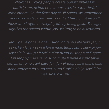
churches. Young people create opportunities for
participants to immerse themselves in a wonderful
atmosphere. On the feast day of All Saints, we remember
not only the departed saints of the Church, but also all
those who brighten everyday life by doing good. The light
signifies the sacred within you, waiting to be discovered.
jan li pali e pona la ona li suno lon tenpo ale tawa jan, li
sewi. ken la jan sewi li lon li moli. tenpo suno sewi pi jan
sewi ale la kulupu li toki e nimi pi jan ni. tenpo ni li open
lon tenpo pimeja la ilo suno mute li pana e suno tawa
pimeja pi tomo sewi tawa jan. jan pi tenpo lili li pali e pilin
pona kepeken ilo suno ona. suno li toki e ni: ijo sewi li lon
insa sina. o lukin!