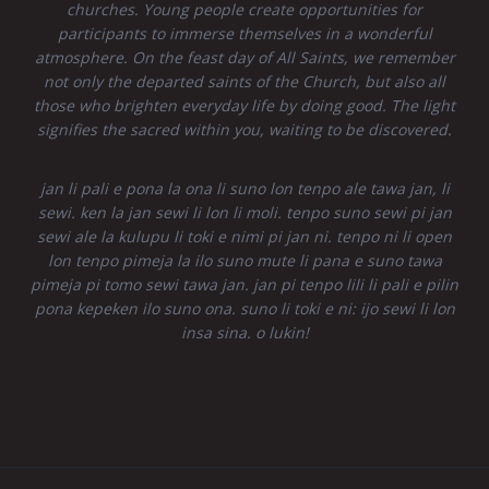
churches. Young people create opportunities for
participants to immerse themselves in a wonderful
atmosphere. On the feast day of All Saints, we remember
not only the departed saints of the Church, but also all
those who brighten everyday life by doing good. The light
signifies the sacred within you, waiting to be discovered.
jan li pali e pona la ona li suno lon tenpo ale tawa jan, li
sewi. ken la jan sewi li lon li moli. tenpo suno sewi pi jan
sewi ale la kulupu li toki e nimi pi jan ni. tenpo ni li open
lon tenpo pimeja la ilo suno mute li pana e suno tawa
pimeja pi tomo sewi tawa jan. jan pi tenpo lili li pali e pilin
pona kepeken ilo suno ona. suno li toki e ni: ijo sewi li lon
insa sina. o lukin!