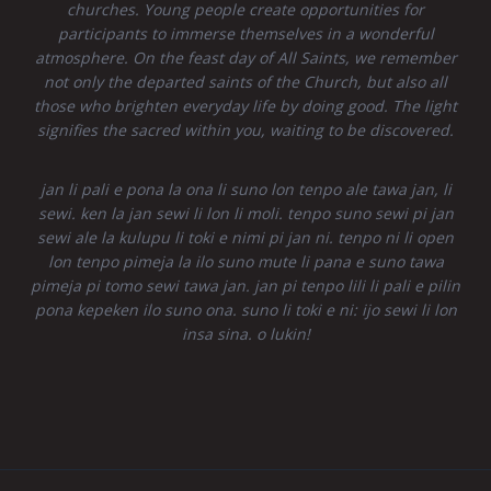
churches. Young people create opportunities for
participants to immerse themselves in a wonderful
atmosphere. On the feast day of All Saints, we remember
not only the departed saints of the Church, but also all
those who brighten everyday life by doing good. The light
signifies the sacred within you, waiting to be discovered.
jan li pali e pona la ona li suno lon tenpo ale tawa jan, li
sewi. ken la jan sewi li lon li moli. tenpo suno sewi pi jan
sewi ale la kulupu li toki e nimi pi jan ni. tenpo ni li open
lon tenpo pimeja la ilo suno mute li pana e suno tawa
pimeja pi tomo sewi tawa jan. jan pi tenpo lili li pali e pilin
pona kepeken ilo suno ona. suno li toki e ni: ijo sewi li lon
insa sina. o lukin!