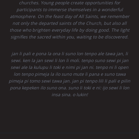
churches. Young people create opportunities for
participants to immerse themselves in a wonderful
atmosphere. On the feast day of All Saints, we remember
not only the departed saints of the Church, but also all
those who brighten everyday life by doing good. The light
signifies the sacred within you, waiting to be discovered.
jan li pali e pona la ona li suno lon tenpo ale tawa jan, li
sewi. ken la jan sewi li lon li moli. tenpo suno sewi pi jan
sewi ale la kulupu li toki e nimi pi jan ni. tenpo ni li open
lon tenpo pimeja la ilo suno mute li pana e suno tawa
pimeja pi tomo sewi tawa jan. jan pi tenpo lili li pali e pilin
pona kepeken ilo suno ona. suno li toki e ni: ijo sewi li lon
insa sina. o lukin!