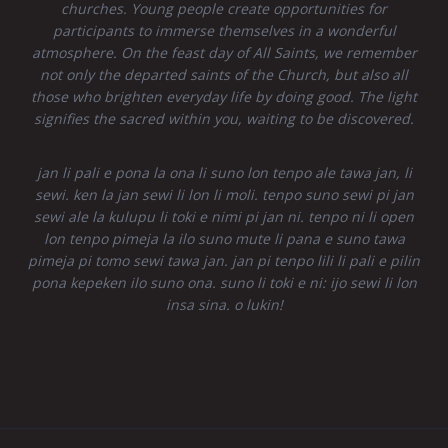
churches. Young people create opportunities for
participants to immerse themselves in a wonderful
atmosphere. On the feast day of All Saints, we remember
not only the departed saints of the Church, but also all
those who brighten everyday life by doing good. The light
signifies the sacred within you, waiting to be discovered.
jan li pali e pona la ona li suno lon tenpo ale tawa jan, li
sewi. ken la jan sewi li lon li moli. tenpo suno sewi pi jan
sewi ale la kulupu li toki e nimi pi jan ni. tenpo ni li open
lon tenpo pimeja la ilo suno mute li pana e suno tawa
pimeja pi tomo sewi tawa jan. jan pi tenpo lili li pali e pilin
pona kepeken ilo suno ona. suno li toki e ni: ijo sewi li lon
insa sina. o lukin!