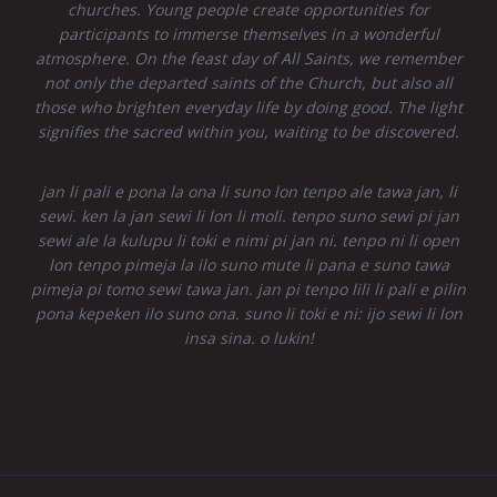
churches. Young people create opportunities for
participants to immerse themselves in a wonderful
atmosphere. On the feast day of All Saints, we remember
not only the departed saints of the Church, but also all
those who brighten everyday life by doing good. The light
signifies the sacred within you, waiting to be discovered.
jan li pali e pona la ona li suno lon tenpo ale tawa jan, li
sewi. ken la jan sewi li lon li moli. tenpo suno sewi pi jan
sewi ale la kulupu li toki e nimi pi jan ni. tenpo ni li open
lon tenpo pimeja la ilo suno mute li pana e suno tawa
pimeja pi tomo sewi tawa jan. jan pi tenpo lili li pali e pilin
pona kepeken ilo suno ona. suno li toki e ni: ijo sewi li lon
insa sina. o lukin!