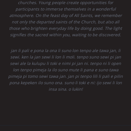
churches. Young people create opportunities for
participants to immerse themselves in a wonderful
atmosphere. On the feast day of All Saints, we remember
not only the departed saints of the Church, but also all
those who brighten everyday life by doing good. The light
signifies the sacred within you, waiting to be discovered.
jan li pali e pona la ona li suno lon tenpo ale tawa jan, li
sewi. ken la jan sewi li lon li moli. tenpo suno sewi pi jan
sewi ale la kulupu li toki e nimi pi jan ni. tenpo ni li open
lon tenpo pimeja la ilo suno mute li pana e suno tawa
pimeja pi tomo sewi tawa jan. jan pi tenpo lili li pali e pilin
pona kepeken ilo suno ona. suno li toki e ni: ijo sewi li lon
insa sina. o lukin!