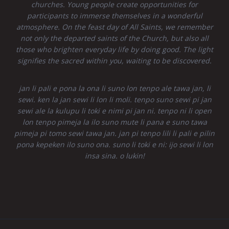
churches. Young people create opportunities for
participants to immerse themselves in a wonderful
atmosphere. On the feast day of All Saints, we remember
not only the departed saints of the Church, but also all
those who brighten everyday life by doing good. The light
signifies the sacred within you, waiting to be discovered.
jan li pali e pona la ona li suno lon tenpo ale tawa jan, li
sewi. ken la jan sewi li lon li moli. tenpo suno sewi pi jan
sewi ale la kulupu li toki e nimi pi jan ni. tenpo ni li open
lon tenpo pimeja la ilo suno mute li pana e suno tawa
pimeja pi tomo sewi tawa jan. jan pi tenpo lili li pali e pilin
pona kepeken ilo suno ona. suno li toki e ni: ijo sewi li lon
insa sina. o lukin!