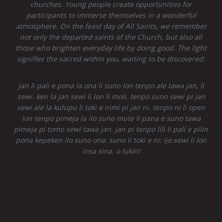
churches. Young people create opportunities for
participants to immerse themselves in a wonderful
atmosphere. On the feast day of All Saints, we remember
not only the departed saints of the Church, but also all
those who brighten everyday life by doing good. The light
signifies the sacred within you, waiting to be discovered.
jan li pali e pona la ona li suno lon tenpo ale tawa jan, li
sewi. ken la jan sewi li lon li moli. tenpo suno sewi pi jan
sewi ale la kulupu li toki e nimi pi jan ni. tenpo ni li open
lon tenpo pimeja la ilo suno mute li pana e suno tawa
pimeja pi tomo sewi tawa jan. jan pi tenpo lili li pali e pilin
pona kepeken ilo suno ona. suno li toki e ni: ijo sewi li lon
insa sina. o lukin!