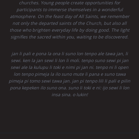
churches. Young people create opportunities for
participants to immerse themselves in a wonderful
atmosphere. On the feast day of All Saints, we remember
not only the departed saints of the Church, but also all
those who brighten everyday life by doing good. The light
signifies the sacred within you, waiting to be discovered.
jan li pali e pona la ona li suno lon tenpo ale tawa jan, li
sewi. ken la jan sewi li lon li moli. tenpo suno sewi pi jan
sewi ale la kulupu li toki e nimi pi jan ni. tenpo ni li open
lon tenpo pimeja la ilo suno mute li pana e suno tawa
pimeja pi tomo sewi tawa jan. jan pi tenpo lili li pali e pilin
pona kepeken ilo suno ona. suno li toki e ni: ijo sewi li lon
insa sina. o lukin!